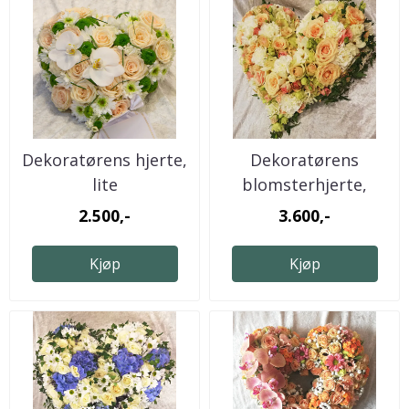
Dekoratørens hjerte,
Dekoratørens
lite
blomsterhjerte,
medium.
2.500,-
3.600,-
Kjøp
Kjøp