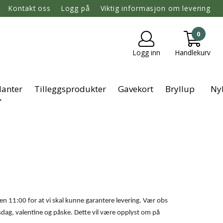
Kontakt oss
Logg på
Viktig informasjon om levering
0
Logg inn
Handlekurv
lanter
Tilleggsprodukter
Gavekort
Bryllup
Ny
en 11:00 for at vi skal kunne garantere levering. Vær obs
sdag, valentine og påske. Dette vil være opplyst om på