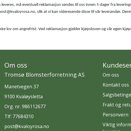
 leveres, må eventuell reklamasjon sendes til oss innen 5 dager fra leverin
 post@kvaloyrosa.no, slik at vi kan videresende disse til vår leverandør.
ikke lov om angrefrist. Ved reklamasjon gjelder kjøpsloven og vår egen kjøp
Om oss
Kundeser
Tromsø Blomsterforretning AS
Om oss
Kontakt oss
Manetvegen 37
Salgsbetinge
9100 Kvaløysletta
Frakt og ret
Org. nr. 986112677
Personvern
Tlf:
77684310
Viktig infor
post@kvaloyrosa.no