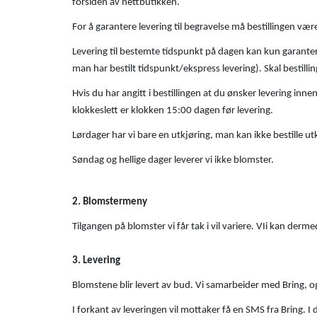
forsiden av nettbutikken.
For å garantere levering til begravelse må bestillingen vær
Levering til bestemte tidspunkt på dagen kan kun garanteres
man har bestilt tidspunkt/ekspress levering). Skal bestillin
Hvis du har angitt i bestillingen at du ønsker levering innen
klokkeslett er klokken 15:00 dagen før levering.
Lørdager har vi bare en utkjøring, man kan ikke bestille utk
Søndag og hellige dager leverer vi ikke blomster.
2. Blomstermeny
Tilgangen på blomster vi får tak i vil variere. VIi kan der
3. Levering
Blomstene blir levert av bud. Vi samarbeider med Bring, og
I forkant av leveringen vil mottaker få en SMS fra Bring