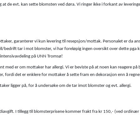
 at de evt. kan sette blomsten ved døra. Vi ringer ikke i forkant av levering
ottaker, garanterer vi kun levering til resepsjon/mottak. Personalet er da ans
ll/bedrift tar i mot blomster, vi har foreløpig ingen oversikt over dette pg
på intensivavdeling på UNN Tromsø!
jent med er om mottaker har allergi. Vi er beviste på at noen kan reagere på
joner, fordi det er enklere for mottaker å sette fram en dekorasjon enn å reg
aker ligger på, for å undersøke om de tar imot blomster og evt. allergi.
diavgift. I tillegg til blomsterprisene kommer frakt fra kr 150,- (ved ordinær 