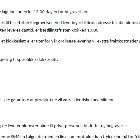
e lagt inn innen kl. 12.00 dagen før begravelsen.
 til bisettelser/begravelser. Ved leveringer til firmaadresse blir din blomst
gen leveres dagtid, er bestillingsfristen klokken 10:00.
 et klokkeslett eller utenfor vår ordinære levering vil ekstra fraktkostnader p
jøring til spesifikke klokkeslett.
med ikke garantere at produktene vil være identiske med bildene.
 de leverer blomster både til privatpersoner, bedrifter og begravelse.
. I denne SMS'en følger det med en link som mottaker kan trykke inn på for