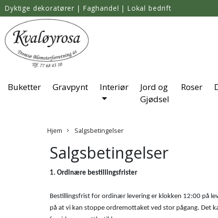
Dyktige dekoratører
|
Faghandel
|
Lokal bedrift
Buketter
Gravpynt
Interiør
Jord og
Roser
Gjødsel
Hjem
Salgsbetingelser
Salgsbetingelser
1. Ordinære bestillingsfrister
Bestillingsfrist for ordinær levering er klokken 12:00 på
på at vi kan stoppe ordremottaket ved stor pågang. Det ka